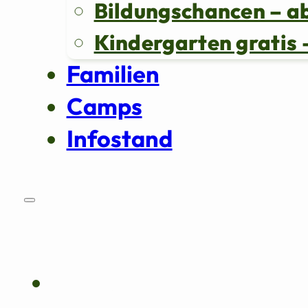
Bildungschancen – a
Kindergarten grati
Familien
Camps
Infostand
Über uns