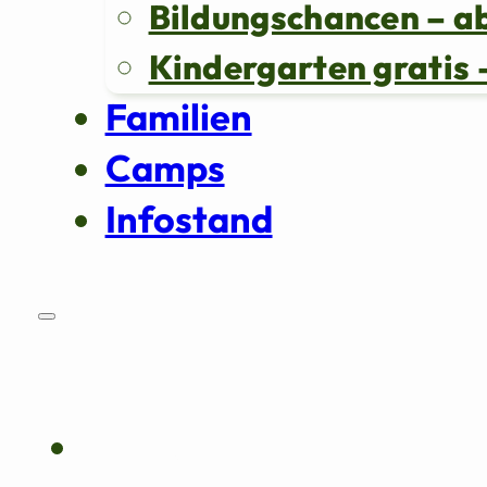
Bildungschancen – a
Kindergarten grati
Familien
Camps
Infostand
Über uns