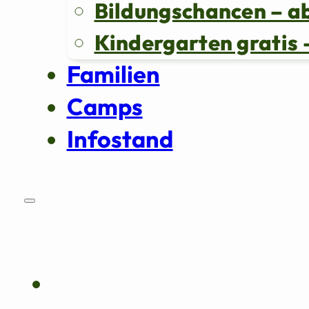
Bildungschancen – a
Kindergarten grati
Familien
Camps
Infostand
Über uns