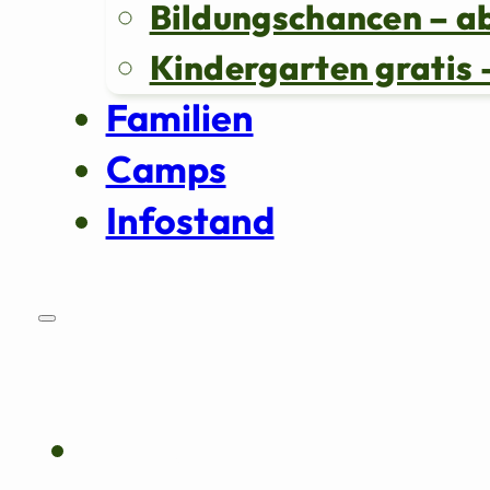
Bildungschancen – a
Kindergarten grati
Familien
Camps
Infostand
Über uns