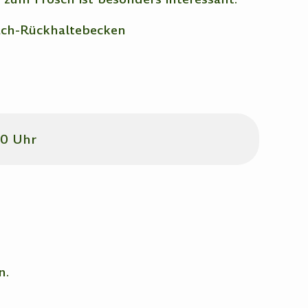
bach-Rückhaltebecken
00 Uhr
n.