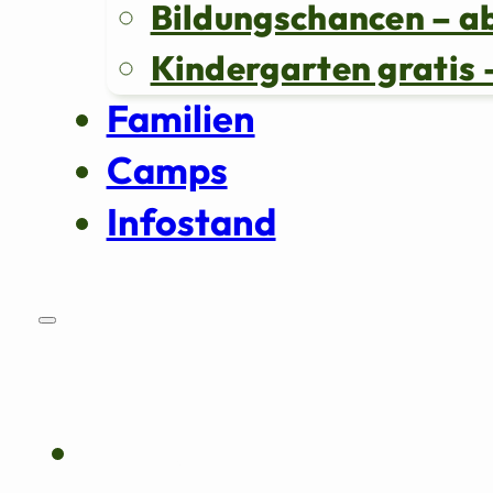
Bildungschancen – a
Kindergarten grati
Familien
Camps
Infostand
Über uns