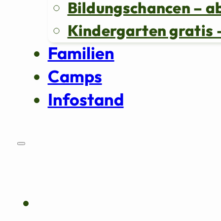
Bildungschancen – a
Kindergarten grati
Familien
Camps
Infostand
Über uns