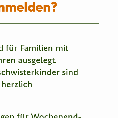
anmelden?
 für Familien mit
hren ausgelegt.
schwisterkinder sind
 herzlich
en für Wochenend-