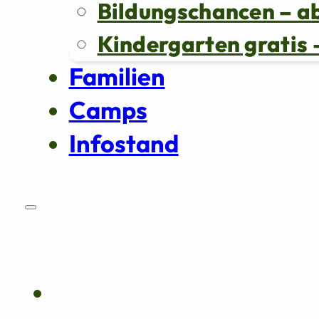
Bildungschancen – a
Kindergarten grati
Familien
Camps
Infostand
Über uns