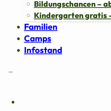
Bildungschancen – a
Kindergarten grati
Familien
Camps
Infostand
Über uns