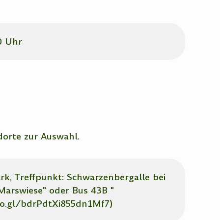
0 Uhr
dorte zur Auswahl.
k, Treffpunkt: Schwarzenbergalle bei
Marswiese" oder Bus 43B "
oo.gl/bdrPdtXi855dn1Mf7)