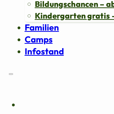
Bildungschancen – a
Kindergarten grati
Familien
Camps
Infostand
Über uns