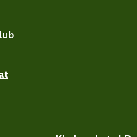
lub
at