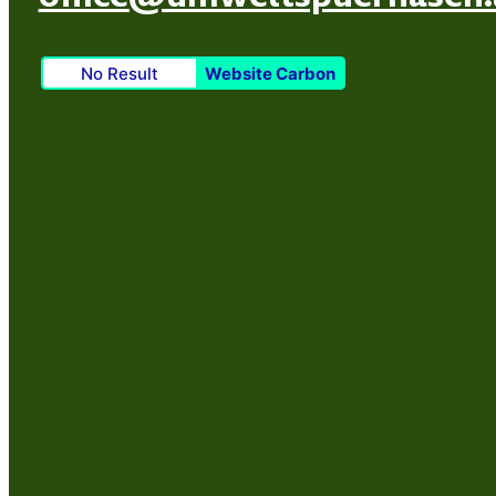
No Result
Website Carbon