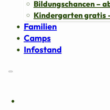
Bildungschancen – a
Kindergarten grati
Familien
Camps
Infostand
Über uns