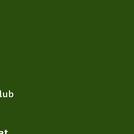
lub
at