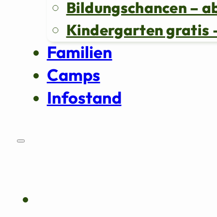
Bildungschancen – a
Kindergarten grati
Familien
Camps
Infostand
Über uns