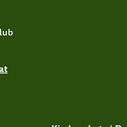
lub
at