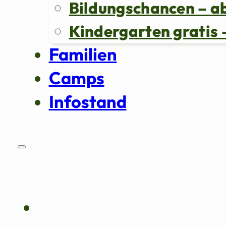
Bildungschancen – a
Kindergarten grati
Familien
Camps
Infostand
Über uns