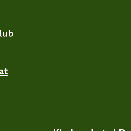
lub
at