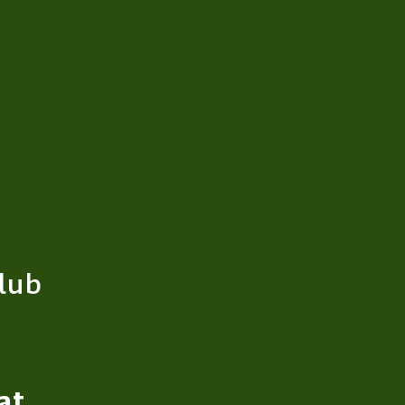
lub
at