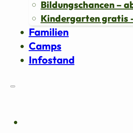
Bildungschancen – a
Kindergarten grati
Familien
Camps
Infostand
Über uns