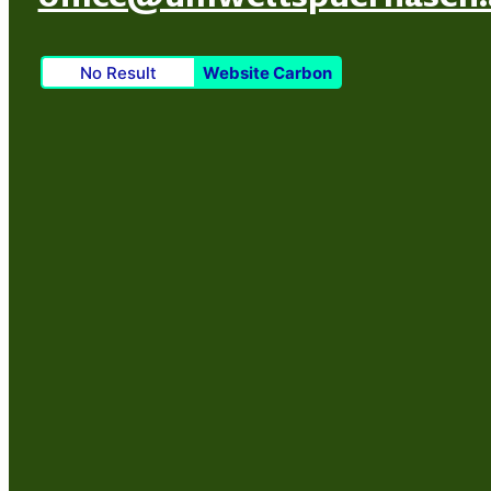
No Result
Website Carbon