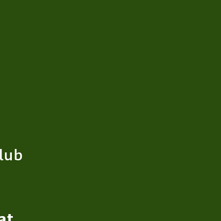
lub
at