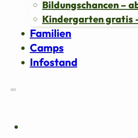
Bildungschancen – a
Kindergarten grati
Familien
Camps
Infostand
Über uns