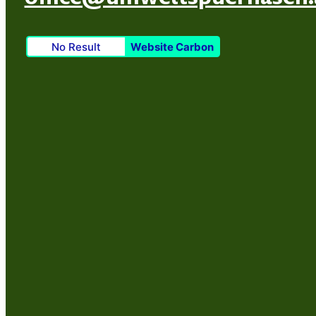
No Result
Website Carbon