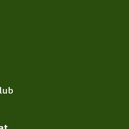
lub
at