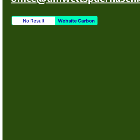
No Result
Website Carbon