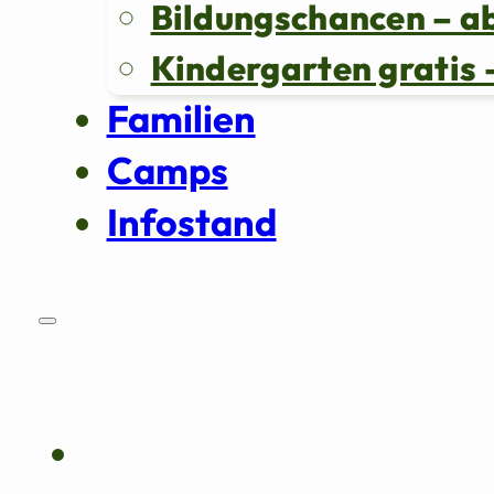
Bildungschancen – a
Kindergarten grati
Familien
Camps
Infostand
Über uns