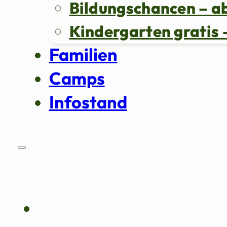
Bildungschancen – a
Kindergarten grati
Familien
Camps
Infostand
Über uns