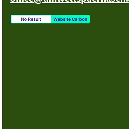
No Result
Website Carbon