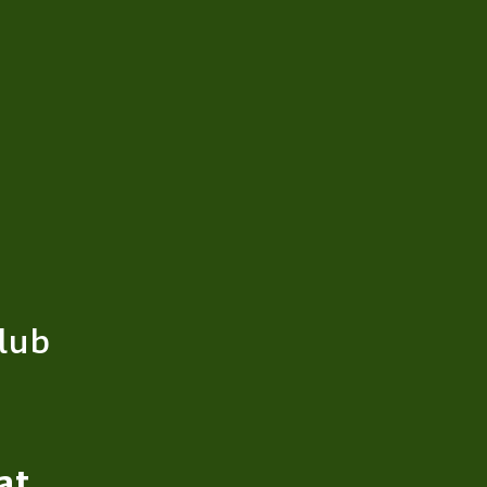
lub
at