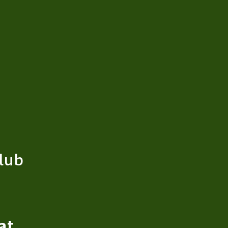
lub
at