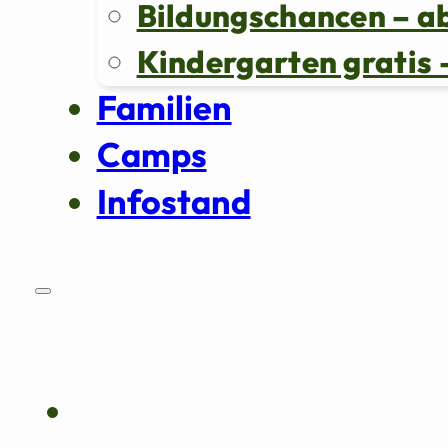
Bildungschancen – a
Kindergarten grati
Familien
Camps
Infostand
Über uns