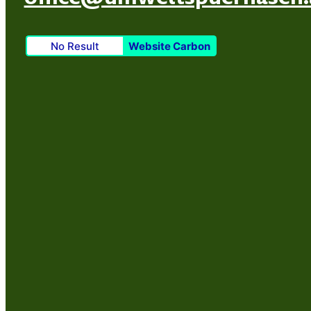
No Result
Website Carbon