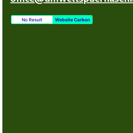
No Result
Website Carbon