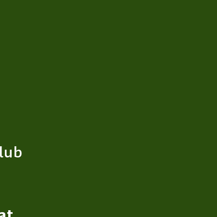
lub
at