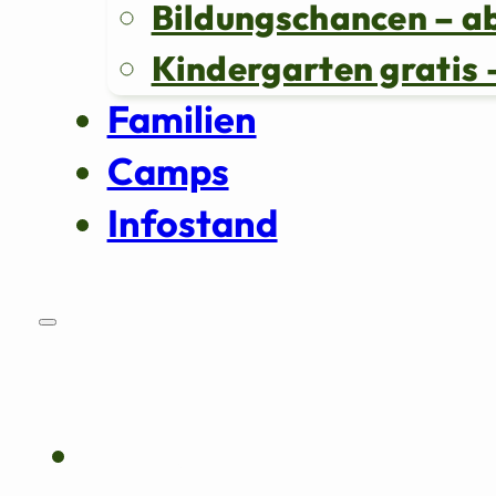
Bildungschancen – a
Kindergarten grati
Familien
Camps
Infostand
Über uns