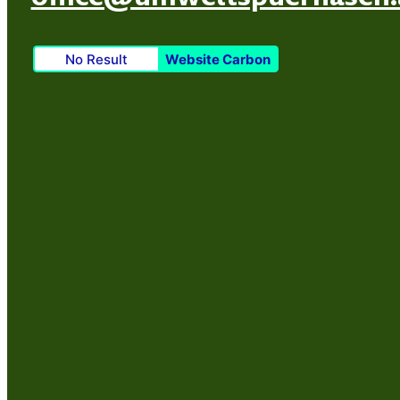
No Result
Website Carbon