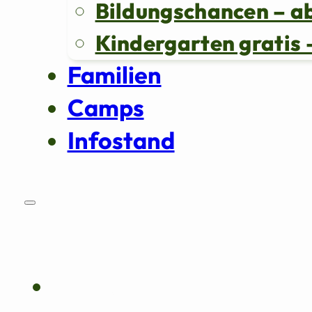
Bildungschancen – a
Kindergarten grati
Familien
Camps
Infostand
Über uns