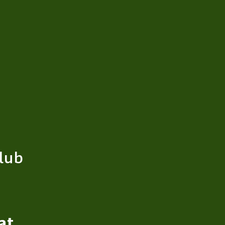
lub
at