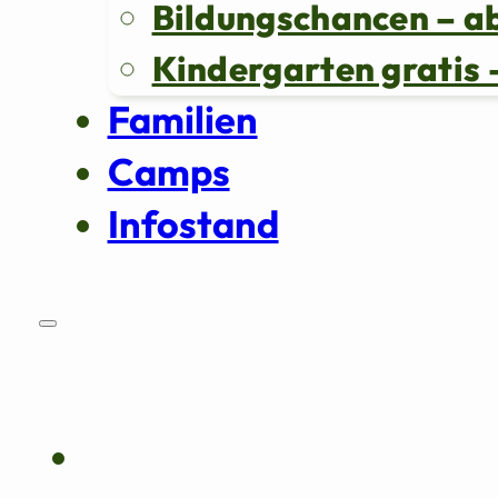
Bildungschancen – a
Kindergarten grati
Familien
Camps
Infostand
Über uns