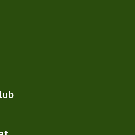
lub
at