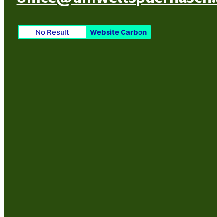
No Result
Website Carbon