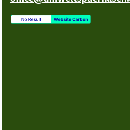
No Result
Website Carbon