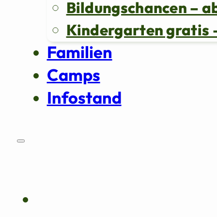
Bildungschancen – a
Kindergarten grati
Familien
Camps
Infostand
Über uns