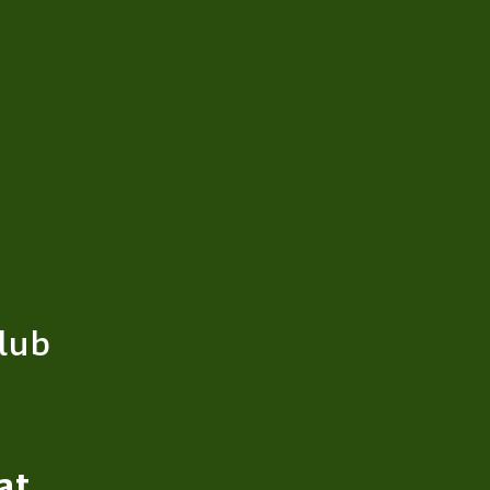
lub
at