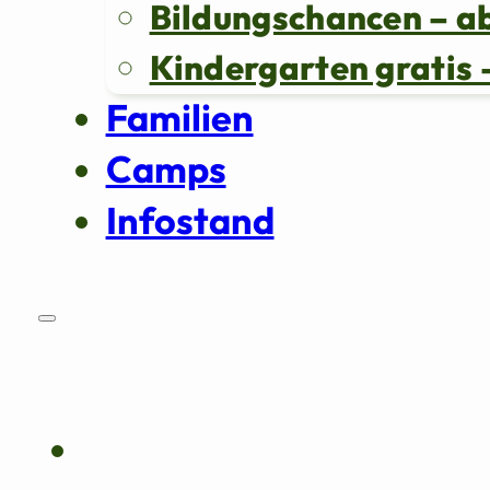
Bildungschancen – a
Kindergarten grati
Familien
Camps
Infostand
Über uns