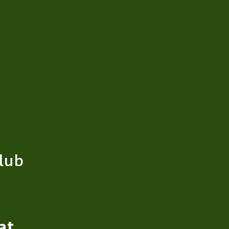
lub
at