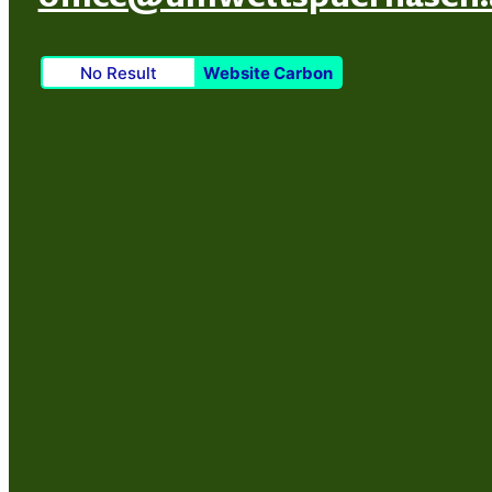
No Result
Website Carbon