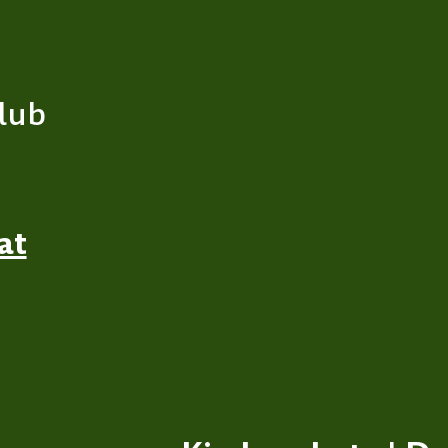
lub
at