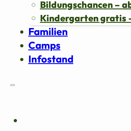
Bildungschancen – a
Kindergarten grati
Familien
Camps
Infostand
Über uns